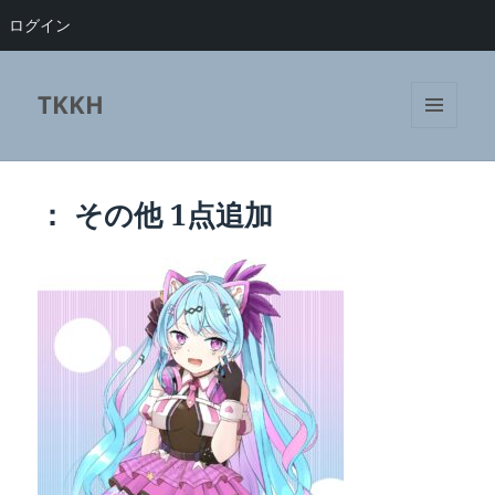
ログイン
TKKH
メニュ
ーとウ
ィジェ
ット
： その他 1点追加