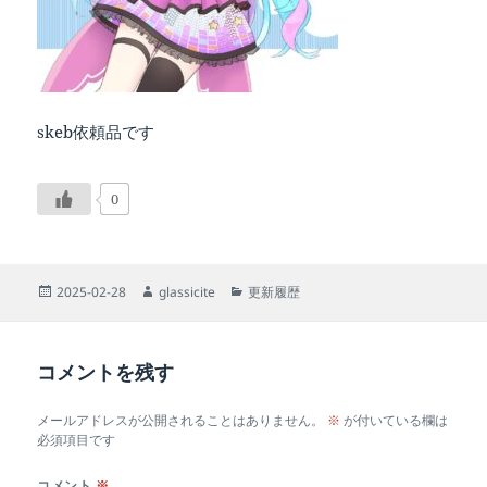
skeb依頼品です
0
投
作
カ
2025-02-28
glassicite
更新履歴
稿
成
テ
日:
者
ゴ
リ
コメントを残す
ー
メールアドレスが公開されることはありません。
※
が付いている欄は
必須項目です
コメント
※