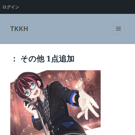
ログイン
TKKH
メニュ
ーとウ
ィジェ
ット
： その他 1点追加