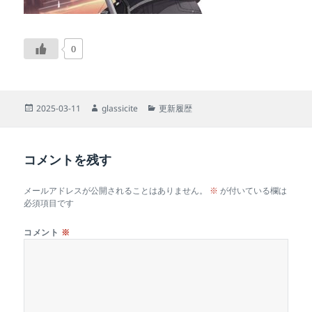
0
投
作
カ
2025-03-11
glassicite
更新履歴
稿
成
テ
日:
者
ゴ
リ
コメントを残す
ー
メールアドレスが公開されることはありません。
※
が付いている欄は
必須項目です
コメント
※