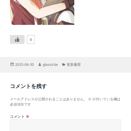
0
投
作
カ
2025-06-30
glassicite
更新履歴
稿
成
テ
日:
者
ゴ
リ
コメントを残す
ー
メールアドレスが公開されることはありません。
※
が付いている欄は
必須項目です
コメント
※