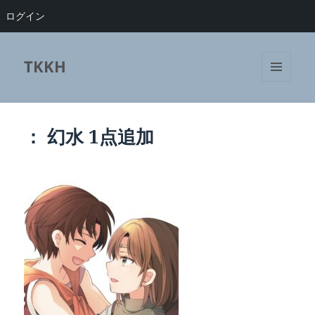
ログイン
TKKH
メニュ
ーとウ
ィジェ
ット
： 幻水 1点追加